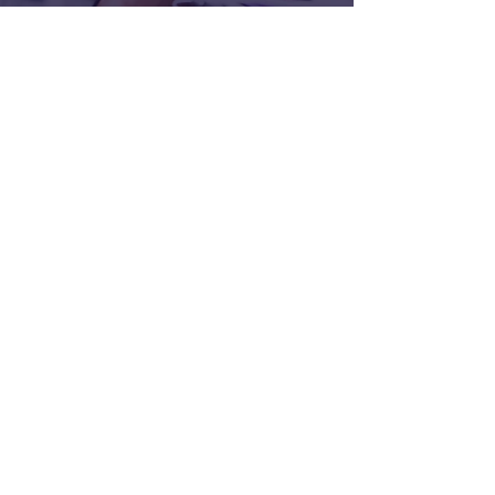
SERVICES- NEUF ET
RÉNOVATION
Installation électrique
Dépannage et réparation
Climatisation & pompe à chaleur
Remise aux normes électriques
CONTACTEZ &PRISE DE
RENDEZ-VOUS
JM ÉNERGIES 34 - Électricien
Tél :
06 45 14 01 44