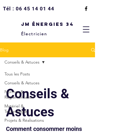
Tél :
06 45 14 01 44
JM Énergies 34
Électricien
Blog
Conseils & Astuces
Tous les Posts
Conseils & Astuces
Conseils &
Normes &
Réglementation
Matériel &
Astuces
Technologie
Projets & Réalisations
Comment consommer moins