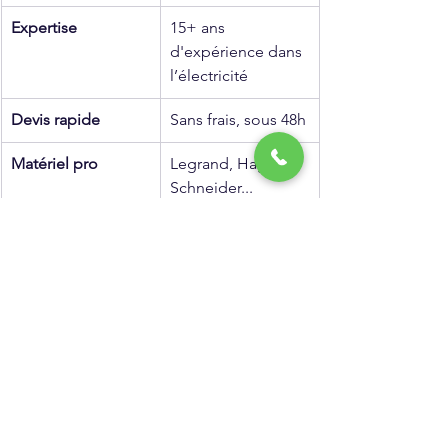
Expertise
15+ ans 
d'expérience dans 
l’électricité
Devis rapide
Sans frais, sous 48h
Matériel pro
Legrand, Hager, 
Schneider...
Polyvalence
Neuf, rénovation, 
dépannage, 
domotique
Relation de 
Artisan local, 
confiance
disponible et à 
l’écoute