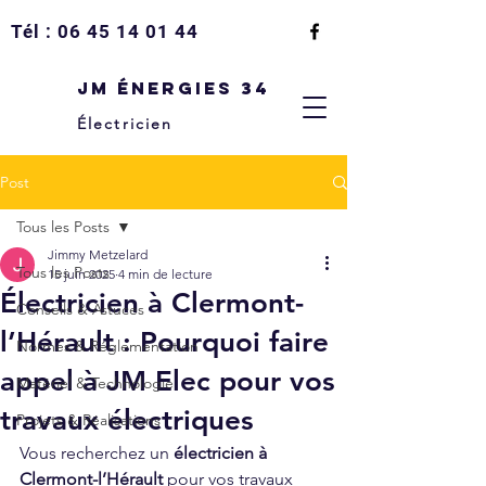
Tél :
06 45 14 01 44
JM Énergies 34
Électricien
Post
Tous les Posts
Jimmy Metzelard
Tous les Posts
15 juin 2025
4 min de lecture
Électricien à Clermont-
Conseils & Astuces
l’Hérault : Pourquoi faire
Normes & Réglementation
appel à JM Elec pour vos
Matériel & Technologie
travaux électriques
Projets & Réalisations
Vous recherchez un 
électricien à 
Clermont-l’Hérault
 pour vos travaux 